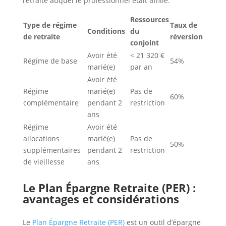
retraite auquel le professionnel était affilié.
Ressources
Type de régime
Taux de
Conditions
du
de retraite
réversion
conjoint
Avoir été
< 21 320 €
Régime de base
54%
marié(e)
par an
Avoir été
Régime
marié(e)
Pas de
60%
complémentaire
pendant 2
restriction
ans
Régime
Avoir été
allocations
marié(e)
Pas de
50%
supplémentaires
pendant 2
restriction
de vieillesse
ans
Le Plan Épargne Retraite (PER) :
avantages et considérations
Le
Plan Épargne Retraite (PER)
est un outil d’épargne