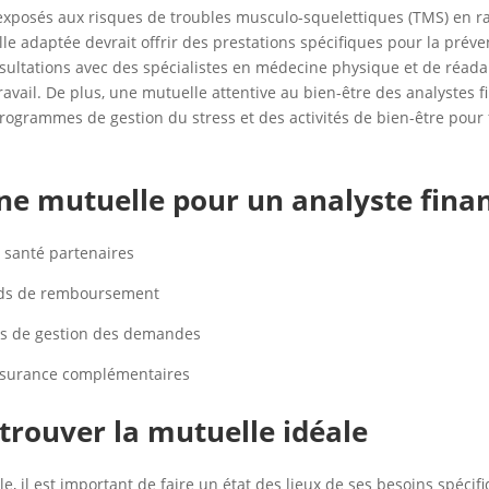
exposés aux risques de troubles musculo-squelettiques (TMS) en rai
elle adaptée devrait offrir des prestations spécifiques pour la prév
nsultations avec des spécialistes en médecine physique et de réad
avail. De plus, une mutuelle attentive au bien-être des analystes f
ogrammes de gestion du stress et des activités de bien-être pour f
une mutuelle pour un analyste fina
e santé partenaires
onds de remboursement
és de gestion des demandes
’assurance complémentaires
trouver la mutuelle idéale
il est important de faire un état des lieux de ses besoins spécifi