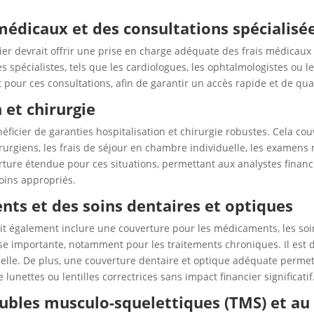
 médicaux et des consultations spécialisé
r devrait offrir une prise en charge adéquate des frais médicaux e
spécialistes, tels que les cardiologues, les ophtalmologistes ou les p
our ces consultations, afin de garantir un accès rapide et de qua
 et chirurgie
ficier de garanties hospitalisation et chirurgie robustes. Cela couv
irurgiens, les frais de séjour en chambre individuelle, les examens 
ture étendue pour ces situations, permettant aux analystes financi
oins appropriés.
ts et des soins dentaires et optiques
t également inclure une couverture pour les médicaments, les soin
importante, notamment pour les traitements chroniques. Il est do
e. De plus, une couverture dentaire et optique adéquate permettr
 lunettes ou lentilles correctrices sans impact financier significatif
oubles musculo-squelettiques (TMS) et au