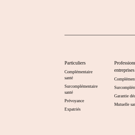
Particuliers
Professionn
entreprises
Complémentaire
santé
Complémenta
Surcomplémentaire
Surcompléme
santé
Garantie dé
Prévoyance
Mutuelle san
Expatriés